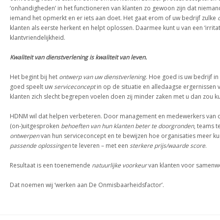
‘onhandigheden’ in het functioneren van klanten zo gewoon zijn dat niemand 
iemand het opmerkt en er iets aan doet. Het gaat erom of uw bedrijf zulke
klanten als eerste herkent en helpt oplossen. Daarmee kunt u van een ‘irrita
klantvriendelijkheid.
Kwaliteit van dienstverlening is kwaliteit van leven.
Het
begint bij het
ontwerp van uw dienstverlening
. Hoe goed is uw bedrijf in
goed speelt uw
serviceconcept
in op de situatie en alledaagse ergernissen v
klanten zich slecht begrepen voelen doen zij minder zaken met u dan zou k
HDNM wil dat helpen verbeteren. Door management en medewerkers van orga
(on-)uitgesproken
behoeften van hun klanten beter te doorgronden
, teams t
ontwerpen
van hun serviceconcept en te bewijzen hoe organisaties meer k
passende oplossingen
te leveren – met een
sterkere prijs/waarde score
.
Resultaat is een toenemende
natuurlijke voorkeur
van klanten voor samenwer
Dat noemen wij ‘werken aan De Onmisbaarheidsfactor’.