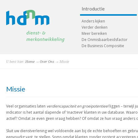
Introductie
Anders kijken
Verder denken
Meer bereiken
De Onmisbaarbeidsfactor
De Business Compositie
U bent hier:
Home
→
Over Ons
→ Missie
Missie
Veel organisaties laten
verdiencapaciteit en groeipotentieel
liggen – terwijl 
indicator is het aantal slapende of ‘inactieve’ klanten in uw database. Waaro
actief? Omdat ze even geen vraag hebben? Of omdat ze hun vraag anders 
Sluit uw dienstverlening wel voldoende aan bij de echte behoeften en gebruiks
eenvoudig vast te stellen. Soms omdat klanten zonder protest accepteren d