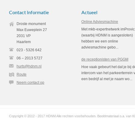
Contact Informatie
Actueel
Online Adviesmachine
Droste monument
Met mkb-expertnetwerk imProvic
Max Euweplein 27
(waarbij HDNM is aangesloten)
2031 VP
hebben we een online
Haarlem
adviesmachine gebo...
023 - 5326 642
06 – 2013 5727
de receptionisten van PGGM
hurts@hdnm.nl
Hoe vaak gebeurt het dat je bij d
intercom van het parkeerterrein 
Route
een bedrijf al met je naam wo...
Neem contact op
Copyright © 2012 - 2017 HDNM Alle rechten voorbehouden. Beeldmateriaal o.a. van KM