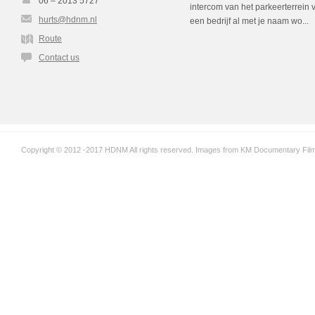
06 – 2013 5727
intercom van het parkeerterrein 
hurts@hdnm.nl
een bedrijf al met je naam wo...
Route
Contact us
Copyright © 2012 -2017 HDNM All rights reserved. Images from KM Documentary Films,